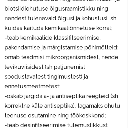
biotsiidiohutuse õigusraamistikku ning
nendest tulenevaid õigusi ja kohustusi, sh
kuidas käituda kemikaaliõnnetuse korral;
-teab kemikaalide klassifitseerimise,
pakendamise ja märgistamise põhimõtteid;
omab teadmisi mikroorganismidest, nende
levikuviisidest (sh paljunemist
soodustavatest tingimustest) ja
ennetusmeetmetest;
-oskab järgida a- ja antiseptika reegleid (sh
korrektne käte antiseptika), tagamaks ohutu
teenuse osutamine ning töökeskkond;
-teab desinfitseerimise tulemuslikkust