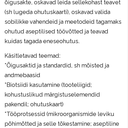
õigusakte, oskavad leida sellekohast teavet
(sh lugeda ohutuskaarti), oskavad valida
sobilikke vahendeid ja meetodeid tagamaks
ohutud aseptilised töövõtted ja teavad
kuidas tagada eneseohutus.
Käsitletavad teemad:
*Õigusaktid ja standardid, sh mõisted ja
andmebaasid
*Biotsiidi kasutamine (tooteliigid;
kohustuslikud märgistuselemendid
pakendil; ohutuskaart)
*Tööprotsessid (mikroorganismide leviku
põhimõtted ja selle tõkestamine; aseptiline