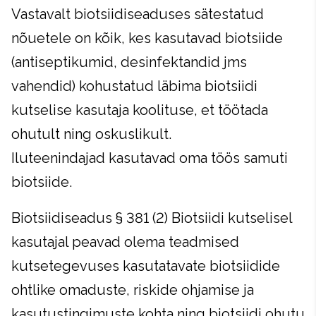
Vastavalt biotsiidiseaduses sätestatud
nõuetele on kõik, kes kasutavad biotsiide
(antiseptikumid, desinfektandid jms
vahendid) kohustatud läbima biotsiidi
kutselise kasutaja koolituse, et töötada
ohutult ning oskuslikult.
Iluteenindajad kasutavad oma töös samuti
biotsiide.
Biotsiidiseadus § 381 (2) Biotsiidi kutselisel
kasutajal peavad olema teadmised
kutsetegevuses kasutatavate biotsiidide
ohtlike omaduste, riskide ohjamise ja
kasutustingimuste kohta ning biotsiidi ohutu