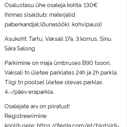
Osalustasu ühe osaleja kohta: 130€
(hinnas sisaldub: materjalid
paberkandjal;lõunasööki; kohvipausi)
Asukoht: Tartu, Vaksali 17a, 3.korrus, Sinu
Sära Salong
Parkimine on maja ümbruses B90 tsoon,
Vaksali tn ületee parklates 24h ja 2h parkla,
Tiigi tn poolsel ületee olevas parklas
4.-/päev eraparkla.
Osalejate arv on piiratud!
Registreerimine
koolitusele: https://fienta.com/et/biotsiidi-