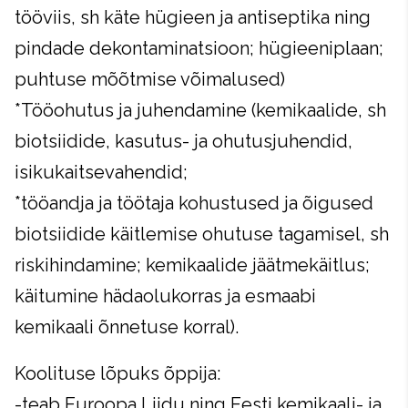
tööviis, sh käte hügieen ja antiseptika ning
pindade dekontaminatsioon; hügieeniplaan;
puhtuse mõõtmise võimalused)
*Tööohutus ja juhendamine (kemikaalide, sh
biotsiidide, kasutus- ja ohutusjuhendid,
isikukaitsevahendid;
*tööandja ja töötaja kohustused ja õigused
biotsiidide käitlemise ohutuse tagamisel, sh
riskihindamine; kemikaalide jäätmekäitlus;
käitumine hädaolukorras ja esmaabi
kemikaali õnnetuse korral).
Koolituse lõpuks õppija:
-teab Euroopa Liidu ning Eesti kemikaali- ja