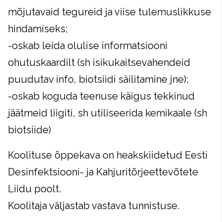
mõjutavaid tegureid ja viise tulemuslikkuse
hindamiseks;
-oskab leida olulise informatsiooni
ohutuskaardilt (sh isikukaitsevahendeid
puudutav info, biotsiidi säilitamine jne);
-oskab koguda teenuse käigus tekkinud
jäätmeid liigiti, sh utiliseerida kemikaale (sh
biotsiide)
Koolituse õppekava on heakskiidetud Eesti
Desinfektsiooni- ja Kahjuritõrjeettevõtete
Liidu poolt.
Koolitaja väljastab vastava tunnistuse.