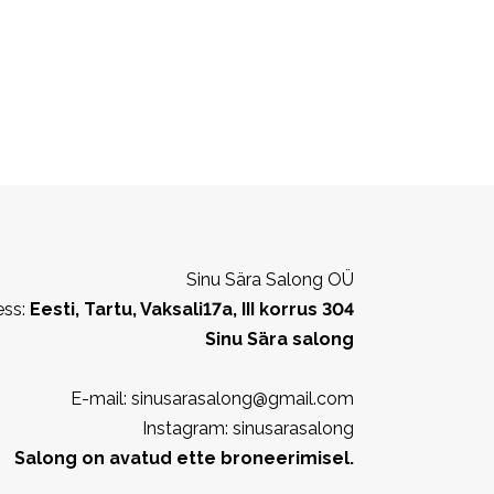
Sinu Sära Salong OÜ
ess:
Eesti, Tartu, Vaksali17a, III korrus 304
Sinu Sära salong
E-mail: sinusarasalong@gmail.com
Instagram: sinusarasalong
Salong on avatud ette broneerimisel.