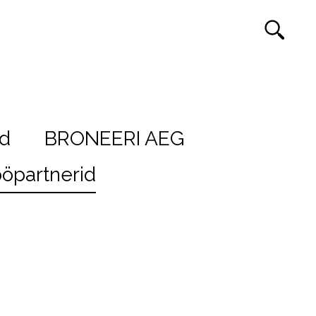
ed
BRONEERI AEG
öpartnerid