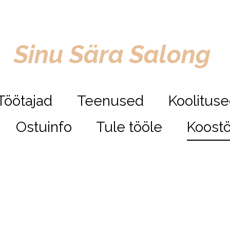
Sinu Sära Salong
Töötajad
Teenused
Koolitus
Ostuinfo
Tule tööle
Koostö