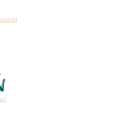
.com/et
ee/