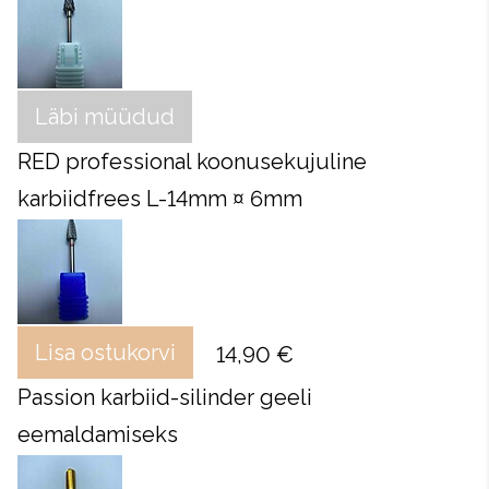
Läbi müüdud
RED professional koonusekujuline
karbiidfrees L-14mm ¤ 6mm
Lisa ostukorvi
14,90 €
Passion karbiid-silinder geeli
eemaldamiseks