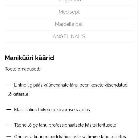
Medisept
Marcella bali
ANGEL NAILS
Maniküüri käärid
Toote omadused:
Lihtne ligipääs küünenahale tänu peenikesele kitsendatud
lõiketerale.
Klassikaline lõiketera kõveruse raadius.
Täpne lõige tänu professionaalsele käsitsi teritusele
Ohutus ja küüneplaadi kahjustuste vältimine tänu lõiketera