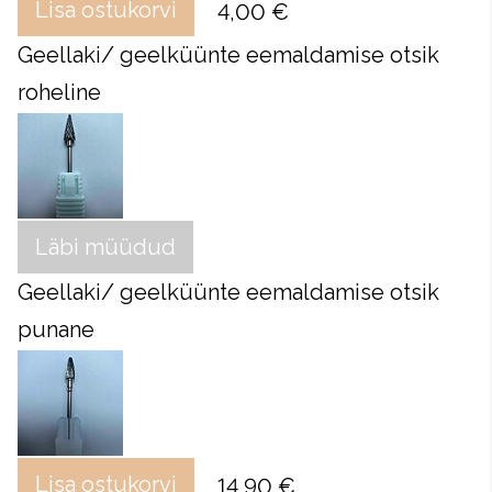
Lisa ostukorvi
4,00 €
Geellaki/ geelküünte eemaldamise otsik
roheline
Läbi müüdud
Geellaki/ geelküünte eemaldamise otsik
punane
Lisa ostukorvi
14,90 €