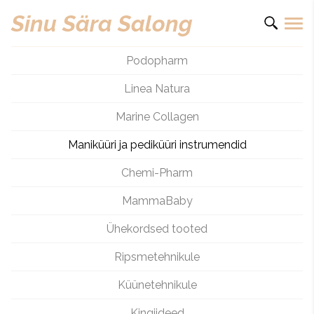
Sinu Sära Salong
Podopharm
Linea Natura
Marine Collagen
Maniküüri ja pediküüri instrumendid
Chemi-Pharm
MammaBaby
Ühekordsed tooted
Ripsmetehnikule
Küünetehnikule
Kingiideed