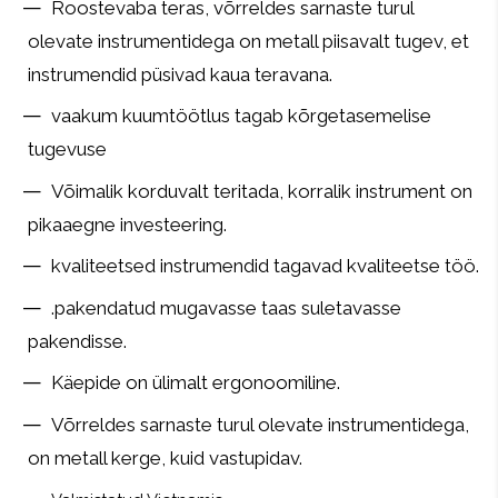
Roostevaba teras, võrreldes sarnaste turul
olevate instrumentidega on metall piisavalt tugev, et
instrumendid püsivad kaua teravana.
vaakum kuumtöötlus tagab kõrgetasemelise
tugevuse
Võimalik korduvalt teritada, korralik instrument on
pikaaegne investeering.
kvaliteetsed instrumendid tagavad kvaliteetse töö.
.pakendatud mugavasse taas suletavasse
pakendisse.
Käepide on ülimalt ergonoomiline.
Võrreldes sarnaste turul olevate instrumentidega,
on metall kerge, kuid vastupidav.