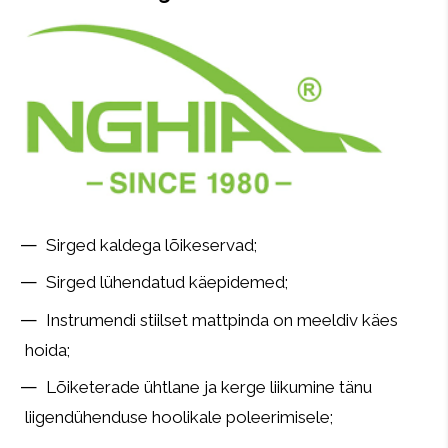
Sirged kaldega lõikeservad;
Sirged lühendatud käepidemed;
Instrumendi stiilset mattpinda on meeldiv käes
hoida;
Lõiketerade ühtlane ja kerge liikumine tänu
liigendühenduse hoolikale poleerimisele;