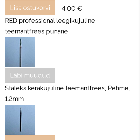
Lisa ostukorvi
4,00 €
RED professional leegikujuline
teemantfrees punane
Läbi müüdud
Staleks kerakujuline teemantfrees, Pehme,
1.2mm