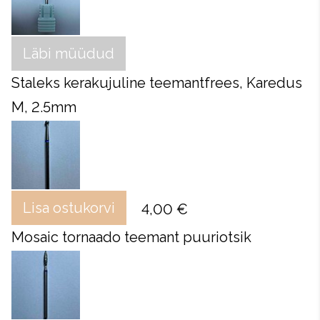
Läbi müüdud
Staleks kerakujuline teemantfrees, Karedus
M, 2.5mm
Lisa ostukorvi
4,00 €
Mosaic tornaado teemant puuriotsik